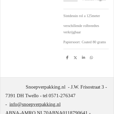
Sintdessin rol a 125meter
verschillende rolbreedtes
verkrijgbaar
Papiersoort:
Coated 80 grams
D
D
S
D
e
e
h
e
l
e
a
l
e
l
r
e
n
e
n
Snoepverpakking.nl - J.W. Frisostraat 3 -
7391 DH Twello - tel 0571-276347
-
info@snoepverpakking.nl
ABNA-AMRO NL70ABNA0118790641 -