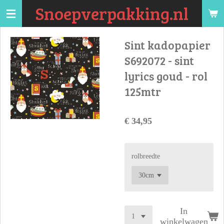
Snoepverpakking.nl
Ga
direct
naar
Sint kadopapier
de
S692072 - sint
hoofdinhoud
lyrics goud - rol
125mtr
€ 34,95
rolbreedte
In
winkelwagen