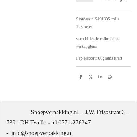
Sintdessin S491395 rol a
125meter
verschillende rolbreedtes
verkrijgbaar
Papiersoort:
60grams kraft
D
D
S
D
e
e
h
e
l
e
a
l
e
l
r
e
n
e
n
Snoepverpakking.nl - J.W. Frisostraat 3 -
7391 DH Twello - tel 0571-276347
-
info@snoepverpakking.nl