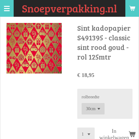
Snoepverpakking.nl
Ga
direct
naar
Sint kadopapier
de
S491395 - classic
hoofdinhoud
sint rood goud -
rol 125mtr
€ 18,95
rolbreedte
In
winkelwagen