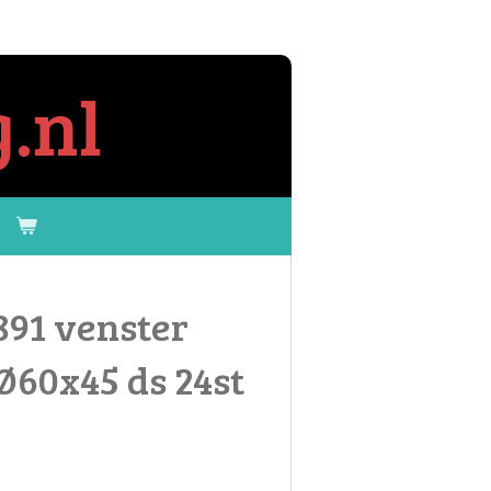
.nl
891 venster
Ø60x45 ds 24st