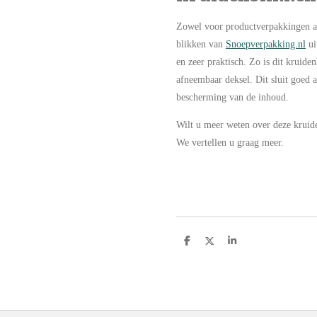
Zowel voor productverpakkingen al
blikken van
Snoepverpakking.nl
ui
en zeer praktisch. Zo is dit kruide
afneembaar deksel. Dit sluit goed a
bescherming van de inhoud.
Wilt u meer weten over deze krui
We vertellen u graag meer.
D
D
S
e
e
h
l
e
a
e
l
r
n
e