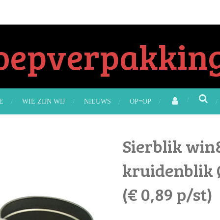
oepverpakking
E
WIE ZIJN WIJ
NIEUWS
OP=OP
Sierblik win
kruidenblik 
(€ 0,89 p/st)