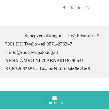
D
D
S
D
e
e
h
e
l
e
a
l
e
l
r
e
n
e
n
Snoepverpakking.nl - J.W. Frisostraat 3 -
7391 DH Twello - tel 0571-276347
-
info@snoepverpakking.nl
ABNA-AMRO NL70ABNA0118790641 -
KVK52082555 - Btw.nr NL001646662B66
E-mailadres