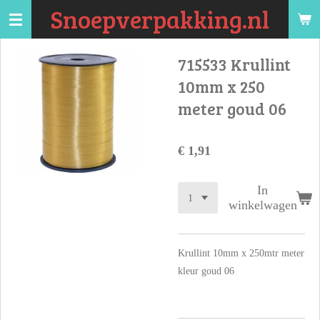
Snoepverpakking.nl
Ga
direct
naar
715533 Krullint
de
10mm x 250
hoofdinhoud
meter goud 06
€ 1,91
In
winkelwagen
Krullint 10mm x 250mtr meter
kleur goud 06