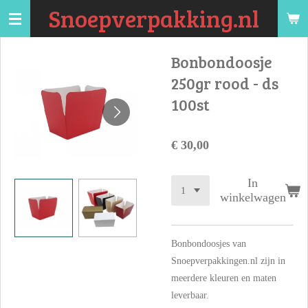
Snoepverpakking.nl
Ga
direct
naar
Bonbondoosje
de
250gr rood - ds
hoofdinhoud
100st
€ 30,00
In
winkelwagen
Bonbondoosjes van
Snoepverpakkingen.nl zijn in
meerdere kleuren en maten
leverbaar.