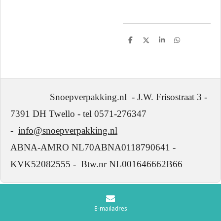
D
D
S
D
e
e
h
e
l
e
a
l
e
l
r
e
n
e
n
Snoepverpakking.nl - J.W. Frisostraat 3 -
7391 DH Twello - tel 0571-276347
-
info@snoepverpakking.nl
ABNA-AMRO NL70ABNA0118790641 -
KVK52082555 - Btw.nr NL001646662B66
E-mailadres