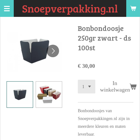
Snoepverpakking.nl
Ga
direct
naar
Bonbondoosje
de
250gr zwart - ds
hoofdinhoud
100st
€ 30,00
In
winkelwagen
Bonbondoosjes van
Snoepverpakkingen.nl zijn in
meerdere kleuren en maten
leverbaar.