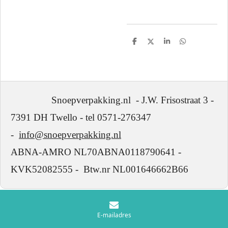
D
D
S
D
e
e
h
e
l
e
a
l
e
l
r
e
n
e
n
Snoepverpakking.nl - J.W. Frisostraat 3 -
7391 DH Twello - tel 0571-276347
-
info@snoepverpakking.nl
ABNA-AMRO NL70ABNA0118790641 -
KVK52082555 - Btw.nr NL001646662B66
E-mailadres