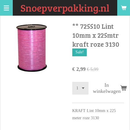
Snoepverpakking.nl
Ga
direct
naar
** 725510 Lint
de
10mm x 225mtr
hoofdinhoud
kraft roze 3130
Sale!
€ 2,99
€ 5,99
In
winkelwagen
KRAFT Lint 10mm x 225
meter roze 3130