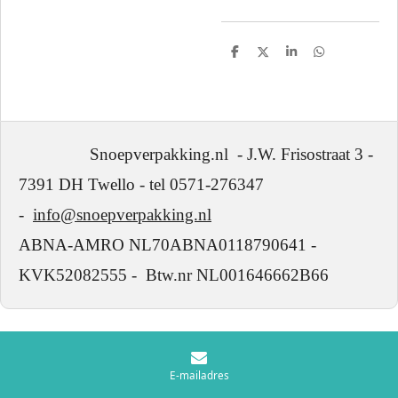
D
D
S
D
e
e
h
e
l
e
a
l
e
l
r
e
n
e
n
Snoepverpakking.nl - J.W. Frisostraat 3 -
7391 DH Twello - tel 0571-276347
-
info@snoepverpakking.nl
ABNA-AMRO NL70ABNA0118790641 -
KVK52082555 - Btw.nr NL001646662B66
E-mailadres