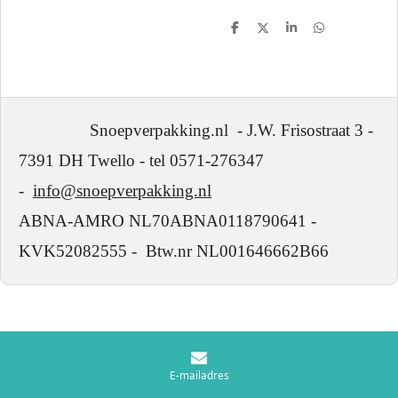
D
D
S
D
e
e
h
e
l
e
a
l
e
l
r
e
n
e
n
Snoepverpakking.nl - J.W. Frisostraat 3 -
7391 DH Twello - tel 0571-276347
-
info@snoepverpakking.nl
ABNA-AMRO NL70ABNA0118790641 -
KVK52082555 - Btw.nr NL001646662B66
E-mailadres