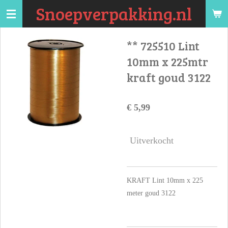
Snoepverpakking.nl
Ga
direct
naar
** 725510 Lint
de
10mm x 225mtr
hoofdinhoud
kraft goud 3122
€ 5,99
Uitverkocht
KRAFT Lint 10mm x 225
meter goud 3122