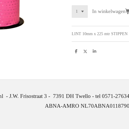
In winkelwagen
LINT 10mm x 225 mtr STIPPEN 
D
D
S
e
e
h
l
e
a
e
l
r
n
e
. Frisostraat 3 - 7391 DH Twello - tel 0571-2763
ABNA-AMRO NL70ABNA0118790641 -