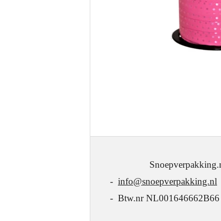
Snoepverpakking.nl - J.W
-
info@snoepverpakking.nl
- Btw.nr NL001646662B66