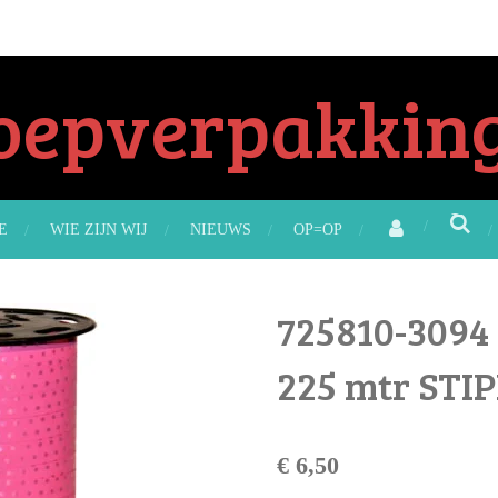
oepverpakking
E
WIE ZIJN WIJ
NIEUWS
OP=OP
725810-3094
225 mtr STI
€ 6,50