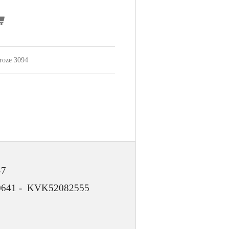
roze 3094
47
 KVK52082555