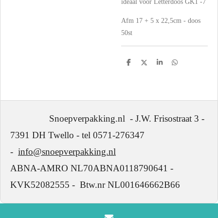
ideaal voor Letterdoos GK1 -7
Afm 17 + 5 x 22,5cm - doos
50st
D
D
S
D
e
e
h
e
l
e
a
l
e
l
r
e
n
e
n
Snoepverpakking.nl - J.W. Frisostraat 3 -
7391 DH Twello - tel 0571-276347
-
info@snoepverpakking.nl
ABNA-AMRO NL70ABNA0118790641 -
KVK52082555 - Btw.nr NL001646662B66