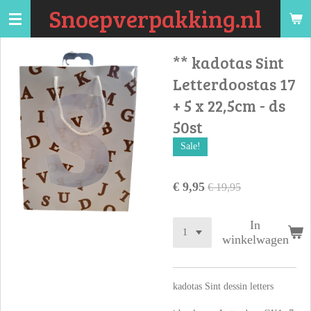
Snoepverpakking.nl
Ga
direct
naar
** kadotas Sint
de
Letterdoostas 17
hoofdinhoud
+ 5 x 22,5cm - ds
50st
Sale!
€ 9,95
€ 19,95
In
winkelwagen
kadotas Sint dessin letters