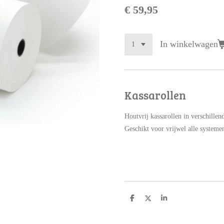
€ 59,95
In winkelwagen
Kassarollen
Houtvrij kassarollen in verschillen
Geschikt voor vrijwel alle systeme
D
D
S
e
e
h
l
e
a
e
l
r