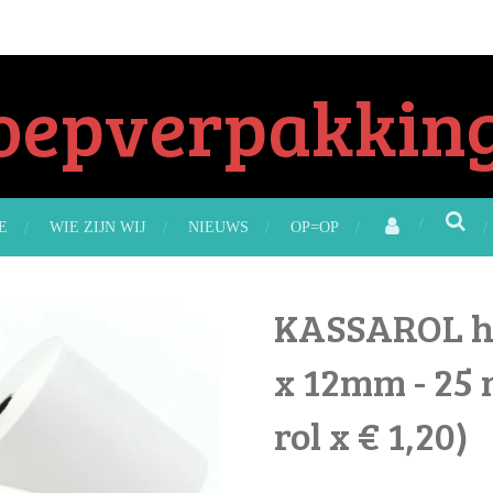
oepverpakking
E
WIE ZIJN WIJ
NIEUWS
OP=OP
KASSAROL ho
x 12mm - 25 
rol x € 1,20)