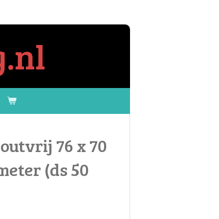
.nl
utvrij 76 x 70
meter (ds 50