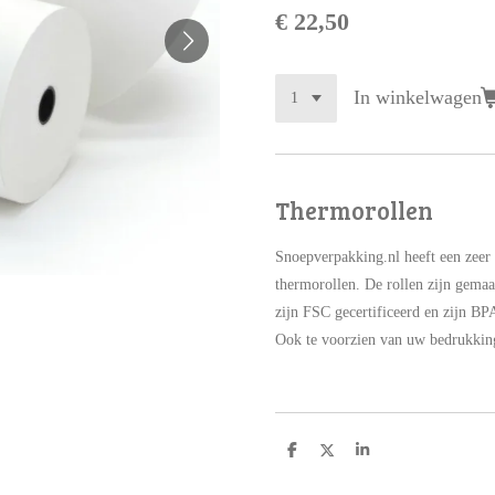
€ 22,50
In winkelwagen
Thermorollen
Snoepverpakking.nl heeft een zeer 
thermorollen. De rollen zijn gemaa
zijn FSC gecertificeerd en zijn BPA
Ook te voorzien van uw bedrukkin
D
D
S
e
e
h
l
e
a