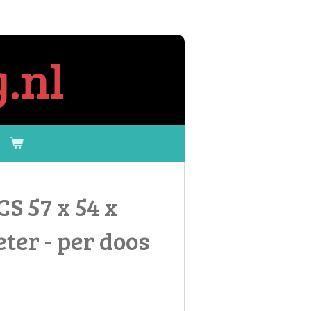
.nl
S 57 x 54 x
ter - per doos