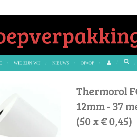
oepverpakking
E
WIE ZIJN WIJ
NIEUWS
OP=OP
Thermorol FC
12mm - 37 me
(50 x € 0,45)