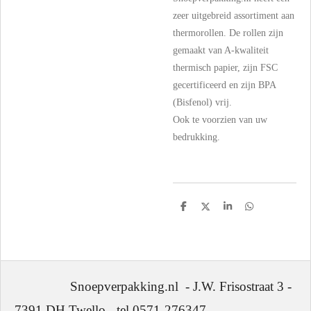
zeer uitgebreid assortiment aan
thermorollen. De rollen zijn
gemaakt van A-kwaliteit
thermisch papier, zijn FSC
gecertificeerd en zijn BPA
(Bisfenol) vrij.
Ook te voorzien van uw
bedrukking.
D
D
S
D
e
e
h
e
l
e
a
l
e
l
r
e
n
e
n
Snoepverpakking.nl - J.W. Frisostraat 3 -
7391 DH Twello - tel 0571-276347