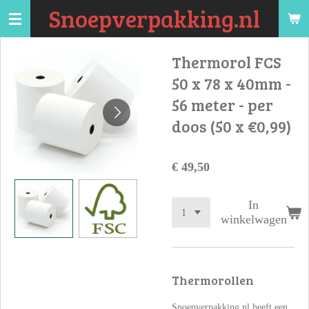
Snoepverpakking.nl
Ga
direct
naar
Thermorol FCS
de
50 x 78 x 40mm -
hoofdinhoud
56 meter - per
doos (50 x €0,99)
€ 49,50
In
winkelwagen
Thermorollen
Snoepverpakking.nl heeft een