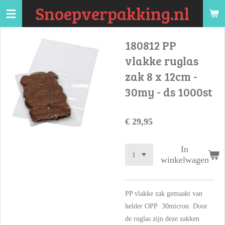
Snoepverpakking.nl
Ga
direct
naar
180812 PP
de
vlakke ruglas
hoofdinhoud
zak 8 x 12cm -
30my - ds 1000st
€ 29,95
In
winkelwagen
PP vlakke zak gemaakt van
helder OPP 30micron. Door
de ruglas zijn deze zakken