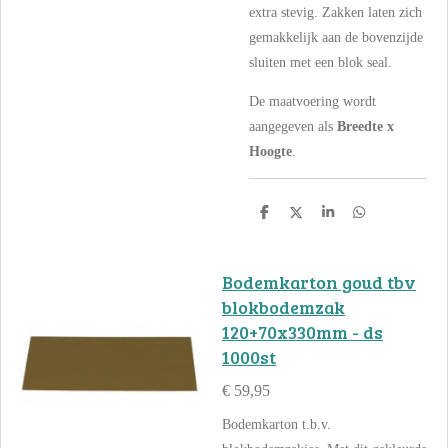
extra stevig. Zakken laten zich
gemakkelijk aan de bovenzijde
sluiten met een blok seal.
De maatvoering wordt
aangegeven als
Breedte x
Hoogte
.
D
D
S
D
e
e
h
e
l
e
a
l
e
l
r
e
n
e
n
Bodemkarton goud tbv
blokbodemzak
120+70x330mm - ds
1000st
€ 59,95
Bodemkarton t.b.v.