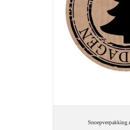
Snoepverpakking.nl - J.W