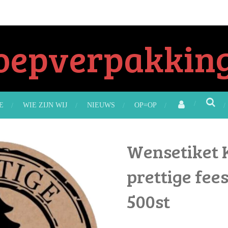
oepverpakking
E
WIE ZIJN WIJ
NIEUWS
OP=OP
Wensetiket K
prettige fees
500st