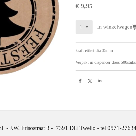
€ 9,95
In winkelwagen
kraft etiket dia 35mm
Verpakt in dispencer doos 500stuks
D
D
S
e
e
h
l
e
a
e
l
r
n
e
. Frisostraat 3 - 7391 DH Twello - tel 0571-2763