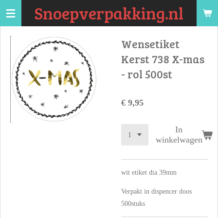
Snoepverpakking.nl
Ga
direct
naar
Wensetiket
de
Kerst 738 X-mas
hoofdinhoud
- rol 500st
€ 9,95
In
winkelwagen
wit etiket dia 39mm
Verpakt in dispencer doos
500stuks