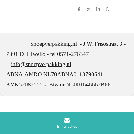
D
D
S
D
e
e
h
e
l
e
a
l
e
l
r
e
n
e
n
Snoepverpakking.nl - J.W. Frisostraat 3 -
7391 DH Twello - tel 0571-276347
-
info@snoepverpakking.nl
ABNA-AMRO NL70ABNA0118790641 -
KVK52082555 - Btw.nr NL001646662B66
E-mailadres