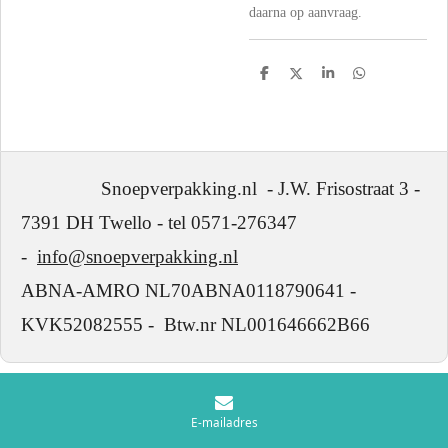
daarna op aanvraag.
D
D
S
D
e
e
h
e
l
e
a
l
e
l
r
e
n
e
n
Snoepverpakking.nl - J.W. Frisostraat 3 -
7391 DH Twello - tel 0571-276347
-
info@snoepverpakking.nl
ABNA-AMRO NL70ABNA0118790641 -
KVK52082555 - Btw.nr NL001646662B66
E-mailadres