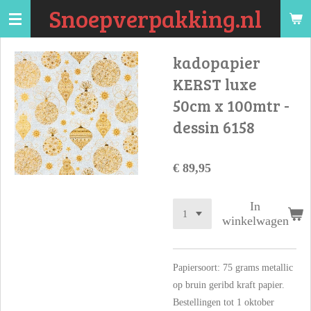
Snoepverpakking.nl
Ga
direct
naar
kadopapier
de
KERST luxe
hoofdinhoud
50cm x 100mtr -
dessin 6158
€ 89,95
In
winkelwagen
Papiersoort: 75 grams metallic
op bruin geribd kraft papier.
Bestellingen tot 1 oktober