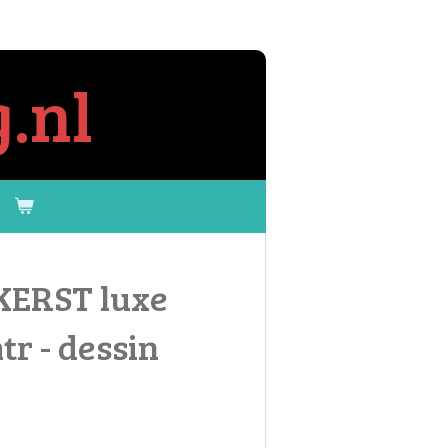
.nl
KERST luxe
r - dessin