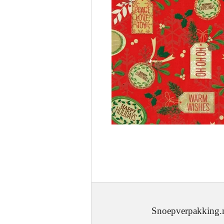
Snoepverpakking.nl - J.W