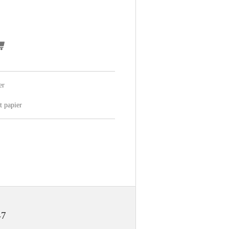
er
t papier
47