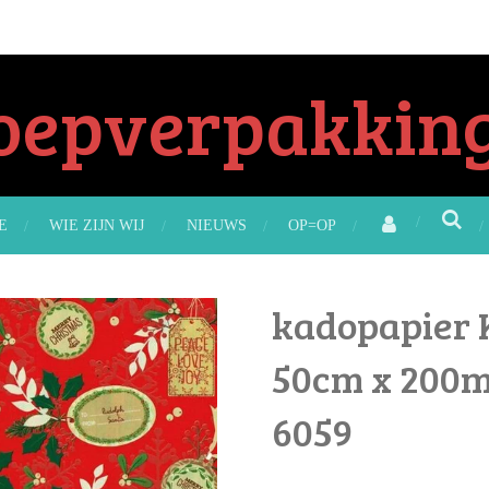
oepverpakking
E
WIE ZIJN WIJ
NIEUWS
OP=OP
kadopapier 
50cm x 200mt
6059