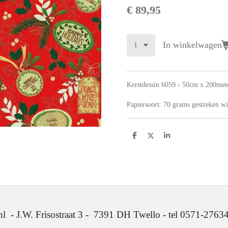
€ 89,95
In winkelwagen
Kerstdessin 6059 - 50cm x 200met
Papiersoort: 7
0 grams gestreken wi
D
D
S
e
e
h
l
e
a
e
l
r
n
e
. Frisostraat 3 - 7391 DH Twello - tel 0571-2763