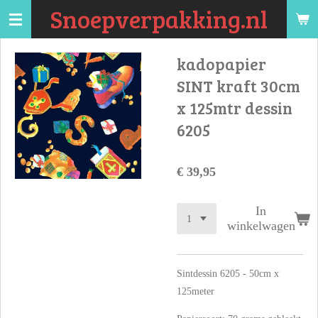
Snoepverpakking.nl
Ga
direct
naar
kadopapier
de
SINT kraft 30cm
hoofdinhoud
x 125mtr dessin
6205
€ 39,95
In
winkelwagen
Sintdessin 6205 - 50cm x
125meter