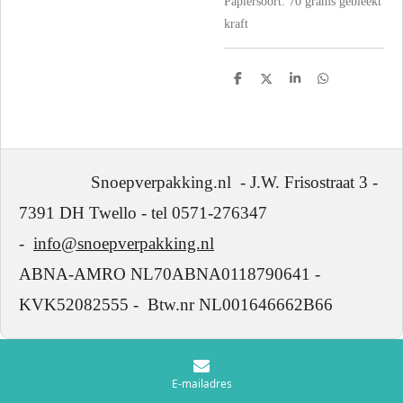
Papiersoort:
70 grams gebleekt
kraft
D
D
S
D
e
e
h
e
l
e
a
l
e
l
r
e
n
e
n
Snoepverpakking.nl - J.W. Frisostraat 3 -
7391 DH Twello - tel 0571-276347
-
info@snoepverpakking.nl
ABNA-AMRO NL70ABNA0118790641 -
KVK52082555 - Btw.nr NL001646662B66
E-mailadres