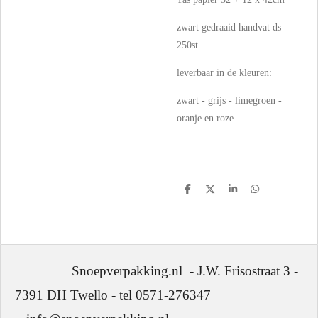
zwart gedraaid handvat ds
250st
leverbaar in de kleuren:
zwart - grijs - limegroen -
oranje en roze
D
D
S
D
e
e
h
e
l
e
a
l
e
l
r
e
n
e
n
Snoepverpakking.nl - J.W. Frisostraat 3 -
7391 DH Twello - tel 0571-276347