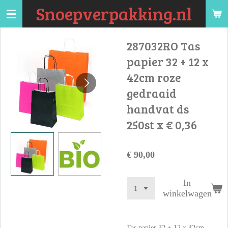
Snoepverpakking.nl
Ga
direct
naar
287032RO Tas
de
papier 32 + 12 x
hoofdinhoud
42cm roze
gedraaid
handvat ds
250st x € 0,36
€ 90,00
In
winkelwagen
Tas papier 32 + 12 x 42cm