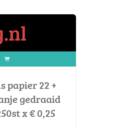
.nl
 papier 22 +
anje gedraaid
50st x € 0,25