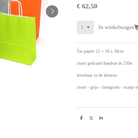
€ 62,50
In winkelwagen
Tas papier 22 + 10 x 30cm
zwart gedraaid handvat ds 250st
leverbaar in de kleuren:
zwart - grijs - limegroen - oranje 
D
D
S
e
e
h
l
e
a
e
l
r
n
e