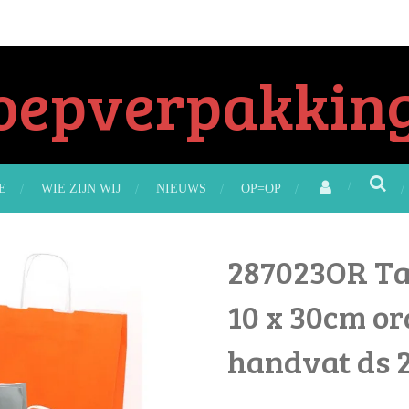
oepverpakking
E
WIE ZIJN WIJ
NIEUWS
OP=OP
287023OR Tas
10 x 30cm or
handvat ds 2