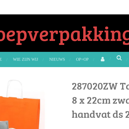
oepverpakking
E
WIE ZIJN WIJ
NIEUWS
OP=OP
287020ZW Ta
8 x 22cm zw
handvat ds 2