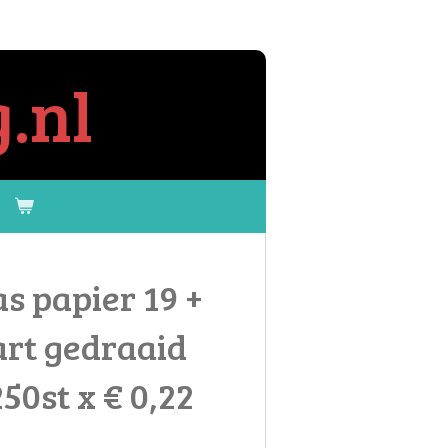
.nl
s papier 19 +
art gedraaid
50st x € 0,22