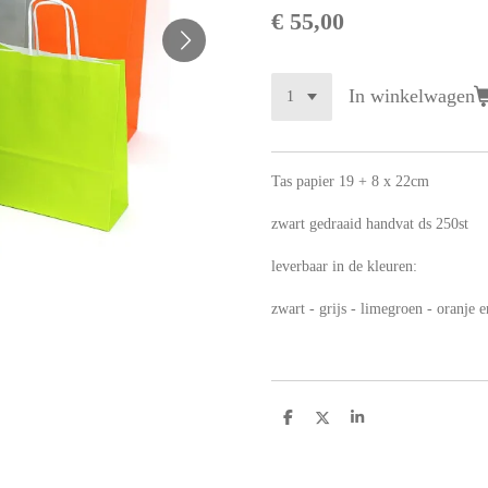
€ 55,00
In winkelwagen
Tas papier 19 + 8 x 22cm
zwart gedraaid handvat ds 250st
leverbaar in de kleuren:
zwart - grijs - limegroen - oranje 
D
D
S
e
e
h
l
e
a
e
l
r
n
e