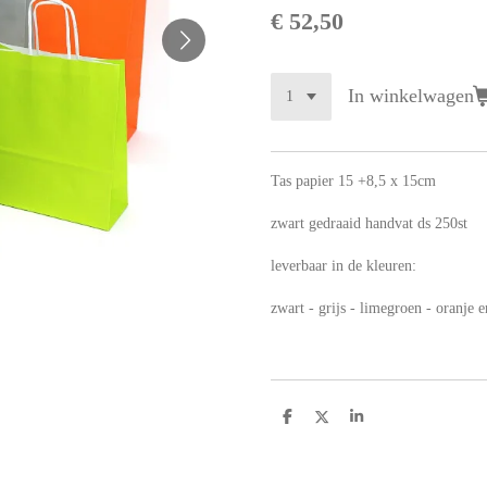
€ 52,50
In winkelwagen
Tas papier 15 +8,5 x 15cm
zwart gedraaid handvat ds 250st
leverbaar in de kleuren:
zwart - grijs - limegroen - oranje 
D
D
S
e
e
h
l
e
a
e
l
r
n
e