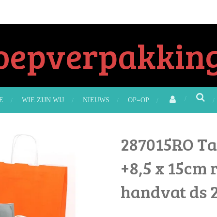
oepverpakking
E
WIE ZIJN WIJ
NIEUWS
OP=OP
287015RO Ta
+8,5 x 15cm 
handvat ds 2