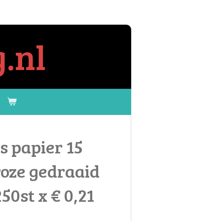
.nl
s papier 15
roze gedraaid
50st x € 0,21