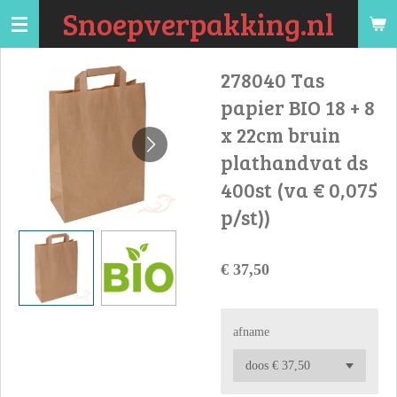
Snoepverpakking.nl
Ga
direct
naar
278040 Tas
de
papier BIO 18 + 8
hoofdinhoud
x 22cm bruin
plathandvat ds
400st (va € 0,075
p/st))
€ 37,50
afname