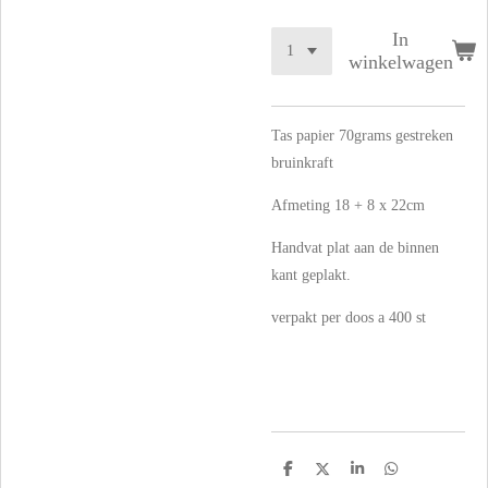
In
winkelwagen
Tas papier 70grams gestreken
bruinkraft
Afmeting 18 + 8 x 22cm
Handvat plat aan de binnen
kant geplakt.
verpakt per doos a 400 st
D
D
S
D