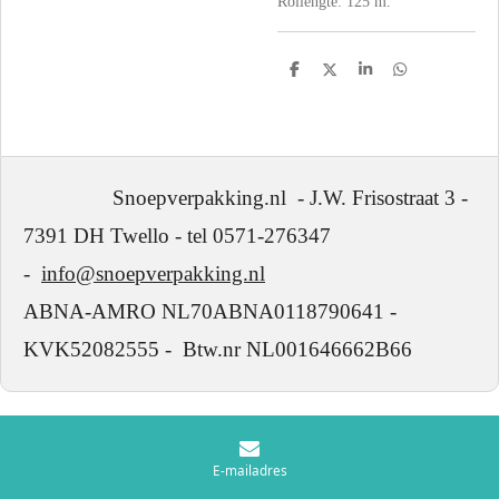
Rollengte: 125 m.
D
D
S
D
e
e
h
e
l
e
a
l
e
l
r
e
n
e
n
Snoepverpakking.nl - J.W. Frisostraat 3 -
7391 DH Twello - tel 0571-276347
-
info@snoepverpakking.nl
ABNA-AMRO NL70ABNA0118790641 -
KVK52082555 - Btw.nr NL001646662B66
E-mailadres