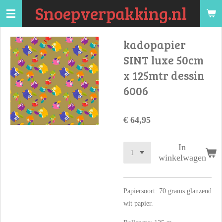
Snoepverpakking.nl
Ga
direct
naar
kadopapier
de
SINT luxe 50cm
hoofdinhoud
x 125mtr dessin
6006
€ 64,95
In
winkelwagen
Papiersoort: 70 grams glanzend
wit papier.