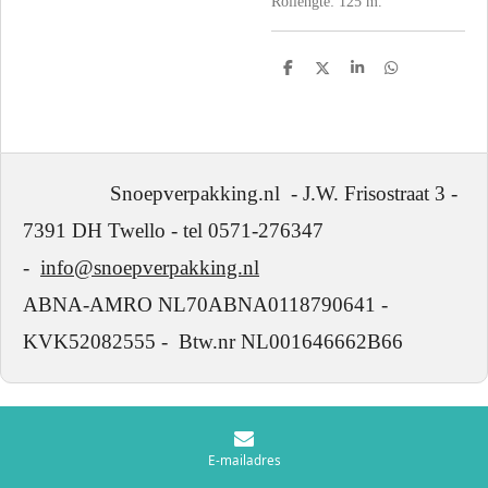
Rollengte: 125 m.
D
D
S
D
e
e
h
e
l
e
a
l
e
l
r
e
n
e
n
Snoepverpakking.nl - J.W. Frisostraat 3 -
7391 DH Twello - tel 0571-276347
-
info@snoepverpakking.nl
ABNA-AMRO NL70ABNA0118790641 -
KVK52082555 - Btw.nr NL001646662B66
E-mailadres