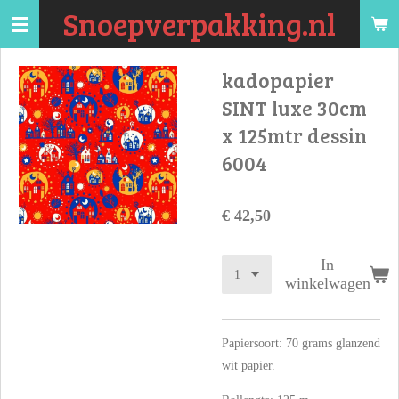
Snoepverpakking.nl
Ga
direct
naar
kadopapier
de
SINT luxe 30cm
hoofdinhoud
x 125mtr dessin
6004
€ 42,50
In
winkelwagen
Papiersoort: 70 grams glanzend
wit papier.