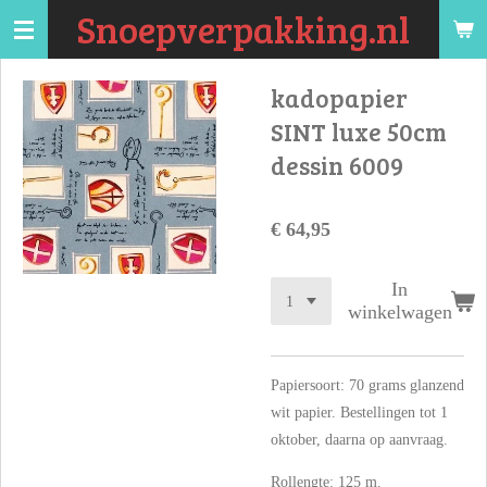
Snoepverpakking.nl
Ga
direct
naar
kadopapier
de
SINT luxe 50cm
hoofdinhoud
dessin 6009
€ 64,95
In
winkelwagen
Papiersoort: 70 grams glanzend
wit papier. Bestellingen tot 1
oktober, daarna op aanvraag.
Rollengte: 125 m.