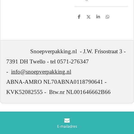
D
D
S
D
e
e
h
e
l
e
a
l
e
l
r
e
n
e
n
Snoepverpakking.nl - J.W. Frisostraat 3 -
7391 DH Twello - tel 0571-276347
-
info@snoepverpakking.nl
ABNA-AMRO NL70ABNA0118790641 -
KVK52082555 - Btw.nr NL001646662B66
E-mailadres