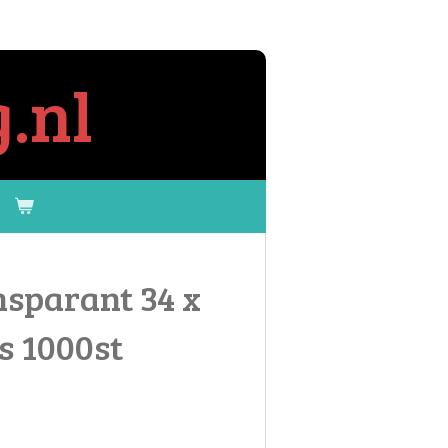
.nl
nsparant 34 x
ds 1000st