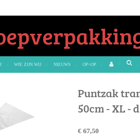
oepverpakking
E
WIE ZIJN WIJ
NIEUWS
OP=OP
Puntzak tra
50cm - XL - 
€ 67,50