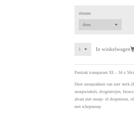
afname
In winkelwagen
Puntzak transparant XL - 34 x 50c
Deze snoepzakken van zeer sterk (PP
snoepwinkels, drogisterijen, biosc
alvast met snoep- of dropmixen, of 
met schepsnoep.