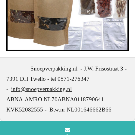
Snoepverpakking.nl - J.W. Frisostraat 3 -
7391 DH Twello - tel 0571-276347
-
info@snoepverpakking.nl
ABNA-AMRO NL70ABNA0118790641 -
KVK52082555 - Btw.nr NL001646662B66