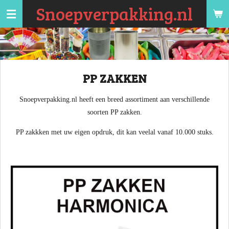
Snoepverpakking.nl
Ga
direct
naar
de
hoofdinhoud
PP ZAKKEN
Snoepverpakking.nl heeft een breed assortiment aan verschillende
soorten PP zakken.
PP zakkken met uw eigen opdruk, dit kan veelal vanaf 10.000 stuks.