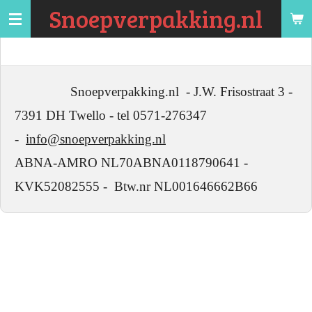
Snoepverpakking.nl
Ga
direct
naar
de
hoofdinhoud
Snoepverpakking.nl - J.W. Frisostraat 3 -
7391 DH Twello - tel 0571-276347
-
info@snoepverpakking.nl
ABNA-AMRO NL70ABNA0118790641 -
KVK52082555 - Btw.nr NL001646662B66