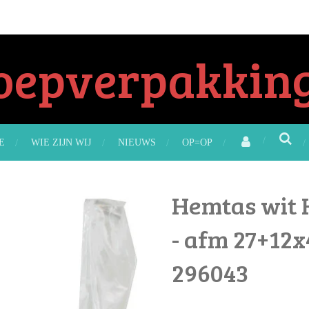
oepverpakking
E
WIE ZIJN WIJ
NIEUWS
OP=OP
Hemtas wit 
- afm 27+12x
296043