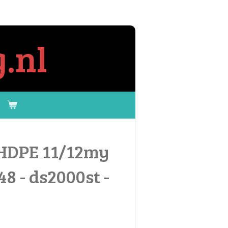
.nl
HDPE 11/12my
48 - ds2000st -