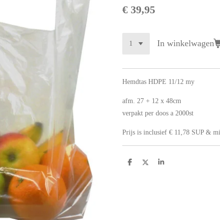
€ 39,95
In winkelwagen
Hemdtas HDPE 11/12 my
afm. 27 + 12 x 48cm
verpakt per doos a 2000st
Prijs is inclusief € 11,78 SUP & mi
D
D
S
e
e
h
l
e
a
e
l
r
n
e