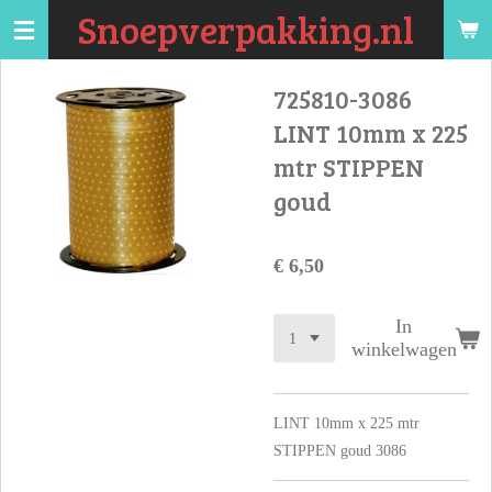
Snoepverpakking.nl
Ga
direct
naar
725810-3086
de
LINT 10mm x 225
hoofdinhoud
mtr STIPPEN
goud
€ 6,50
In
winkelwagen
LINT 10mm x 225 mtr
STIPPEN goud 3086