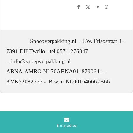
D
D
S
D
e
e
h
e
l
e
a
l
e
l
r
e
n
e
n
Snoepverpakking.nl - J.W. Frisostraat 3 -
7391 DH Twello - tel 0571-276347
-
info@snoepverpakking.nl
ABNA-AMRO NL70ABNA0118790641 -
KVK52082555 - Btw.nr NL001646662B66
E-mailadres